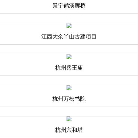
景宁鹤溪廊桥
江西大余丫山古建项目
杭州岳王庙
杭州万松书院
杭州六和塔